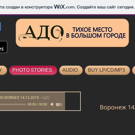
йта создан в конструкторе
.com
. Создайте ваш сайт сегодня.
Y
PHOTO STORIES
AUDIO
BUY LP/CD/MP3
IO BORNEO 14.12.2019
-
АДО
00:00
/
00:00
Воронеж 14