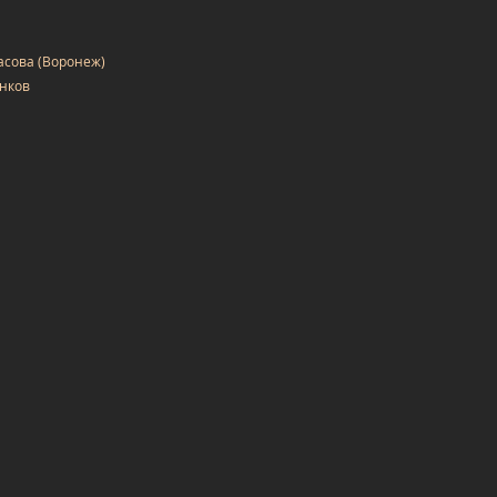
асова (Воронеж)
анков