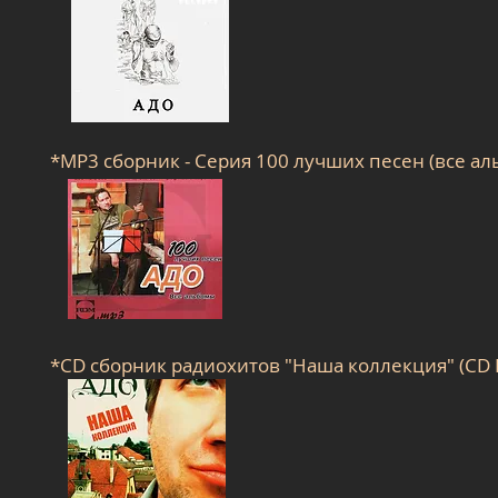
*MP3 сборник - Серия 100 лучших песен (все аль
*CD сборник радиохитов "Наша коллекция" (CD L